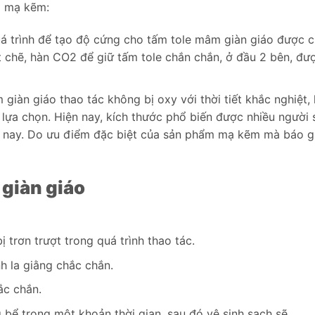
à mạ kẽm:
uá trình để tạo độ cứng cho tấm tole mâm giàn giáo được 
ặt chẽ, hàn CO2 để giữ tấm tole chắn chắn, ở đầu 2 bên, đ
iàn giáo thao tác không bị oxy với thời tiết khắc nghiệt,
 lựa chọn. Hiện nay, kích thước phổ biến được nhiều ngườ
n nay. Do ưu điểm đặc biệt của sản phẩm mạ kẽm mà báo gi
 giàn giáo
 trơn trượt trong quá trình thao tác.
h la giằng chắc chắn.
ắc chắn.
bể trong một khoản thời gian, sau đó vệ sinh sạch sẽ.