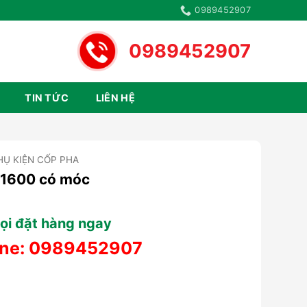
0989452907
0989452907
TIN TỨC
LIÊN HỆ
HỤ KIỆN CỐP PHA
×1600 có móc
ọi đặt hàng ngay
ine:
0989452907