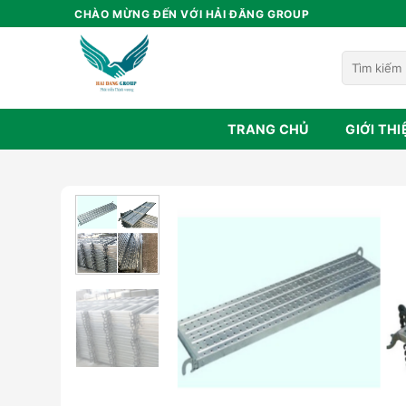
Bỏ
CHÀO MỪNG ĐẾN VỚI HẢI ĐĂNG GROUP
qua
nội
Tìm
dung
kiếm:
TRANG CHỦ
GIỚI THI