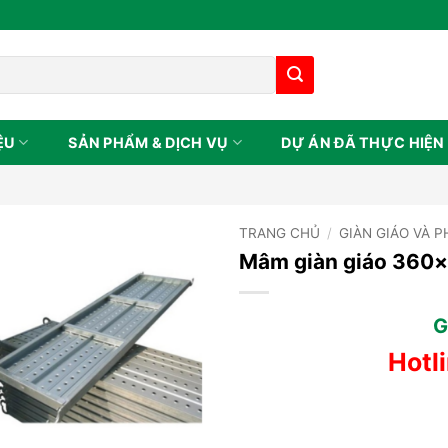
ỆU
SẢN PHẨM & DỊCH VỤ
DỰ ÁN ĐÃ THỰC HIỆN
TRANG CHỦ
/
GIÀN GIÁO VÀ P
Mâm giàn giáo 360
G
Hotl