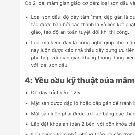
Có 2 loại mâm giàn giáo cơ bản: loại sơn dầu v
Loại sơn dầu: độ dày tầm 1mm, dập gân là q
tác được hàn bởi các thanh la và liên kết ch
giáo, tạo độ an toàn tuyệt đối khi thi công.
Loại mạ kẽm: đây là công nghệ giúp cho mâm g
này luôn được các nhà thầu xây dựng ưu tiên
phù hợp với giàn giáo khung thông dụng hiệ
với loại sơn dầu
4: Yêu cầu kỹ thuật của mâm
Độ dày tối thiểu: 1.2ly.
Mặt sàn được dập lỗ hoặc dập gân để tránh bị
Mặt sàn luôn phải được trợ lực bằng các than
Lắp đặt khóa an toàn 2 bên, với bốn khóa ch
Nếu nhúng kẽm phải nhúng toàn bộ sàn trong 