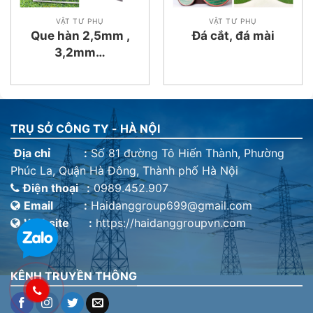
VẬT TƯ PHỤ
VẬT TƯ PHỤ
Que hàn 2,5mm ,
Đá cắt, đá mài
3,2mm…
TRỤ SỞ CÔNG TY - HÀ NỘI
Địa chỉ :
Số 81 đường Tô Hiến Thành, Phường
Phúc La, Quận Hà Đông, Thành phố Hà Nội
Điện thoại :
0989.452.907
Email :
Haidanggroup699@gmail.com
Website :
https://haidanggroupvn.com
KÊNH TRUYỀN THÔNG