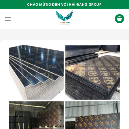
Bỏ
CHÀO MỪNG ĐẾN VỚI HẢI ĐĂNG GROUP
qua
nội
dung